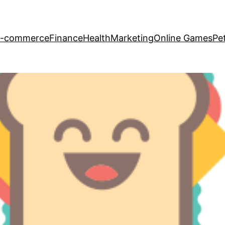
-commerce
Finance
Health
Marketing
Online Games
Pe