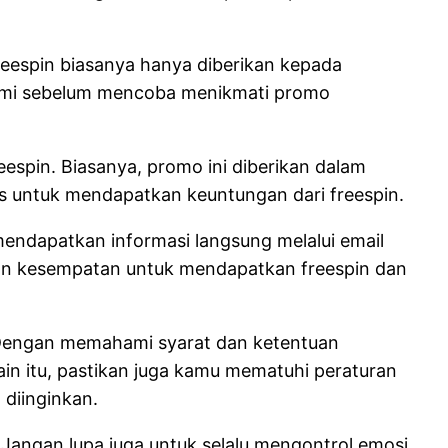
freespin biasanya hanya diberikan kepada
esmi sebelum mencoba menikmati promo
espin. Biasanya, promo ini diberikan dalam
s untuk mendapatkan keuntungan dari freespin.
n mendapatkan informasi langsung melalui email
alan kesempatan untuk mendapatkan freespin dan
ne. Dengan memahami syarat dan ketentuan
in itu, pastikan juga kamu mematuhi peraturan
diinginkan.
Jangan lupa juga untuk selalu mengontrol emosi