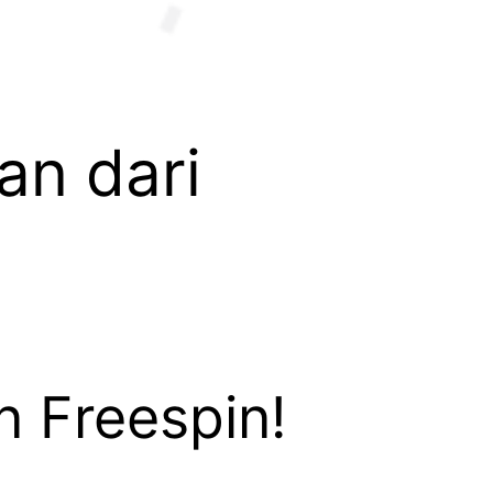
an dari
 Freespin!