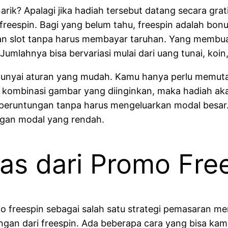
k? Apalagi jika hadiah tersebut datang secara gratis
 freespin. Bagi yang belum tahu, freespin adalah bonu
 slot tanpa harus membayar taruhan. Yang membuat
umlahnya bisa bervariasi mulai dari uang tunai, koin,
punyai aturan yang mudah. Kamu hanya perlu memuta
kan kombinasi gambar yang diinginkan, maka hadiah a
 peruntungan tanpa harus mengeluarkan modal besa
ngan modal yang rendah.
as dari Promo Free
o freespin sebagai salah satu strategi pemasaran m
an dari freespin. Ada beberapa cara yang bisa kam