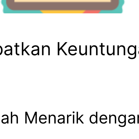
patkan Keuntung
ah Menarik dengan