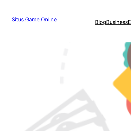
Skip
to
Situs Game Online
Blog
Business
E
content