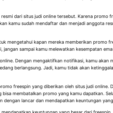
esmi dari situs judi online tersebut. Karena promo 
stikan kamu sudah mendaftar dan menjadi anggota r
 untuk mengetahui kapan mereka memberikan promo fre
Jadi, jangan sampai kamu melewatkan kesempatan ema
udi online. Dengan mengaktifkan notifikasi, kamu aka
sedang berlangsung. Jadi, kamu tidak akan ketingg
 promo freespin yang diberikan oleh situs judi onli
g bisa membatalkan promo yang kamu dapatkan. Sela
pin dengan lancar dan mendapatkan keuntungan yang 
 mendapatkan keuntungan yang besar dari freespin. 