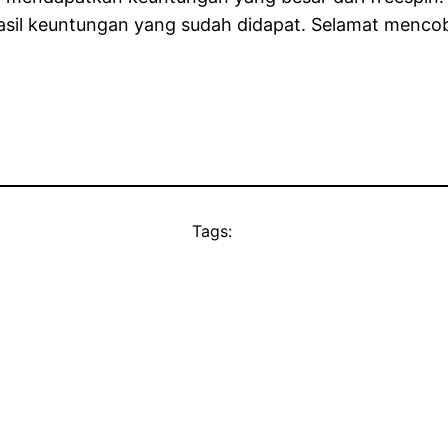
hasil keuntungan yang sudah didapat. Selamat menc
Tags: