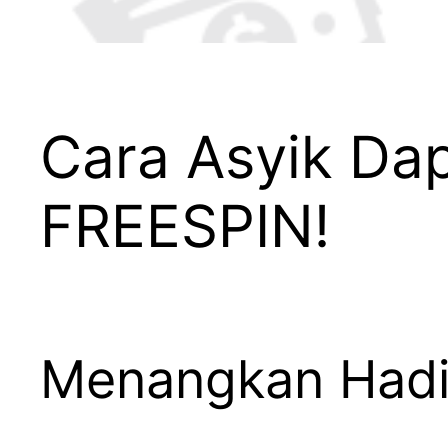
Cara Asyik Da
FREESPIN!
Menangkan Hadi