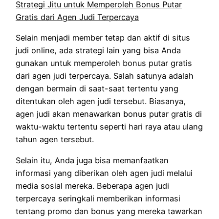
Strategi Jitu untuk Memperoleh Bonus Putar
Gratis dari Agen Judi Terpercaya
Selain menjadi member tetap dan aktif di situs
judi online, ada strategi lain yang bisa Anda
gunakan untuk memperoleh bonus putar gratis
dari agen judi terpercaya. Salah satunya adalah
dengan bermain di saat-saat tertentu yang
ditentukan oleh agen judi tersebut. Biasanya,
agen judi akan menawarkan bonus putar gratis di
waktu-waktu tertentu seperti hari raya atau ulang
tahun agen tersebut.
Selain itu, Anda juga bisa memanfaatkan
informasi yang diberikan oleh agen judi melalui
media sosial mereka. Beberapa agen judi
terpercaya seringkali memberikan informasi
tentang promo dan bonus yang mereka tawarkan