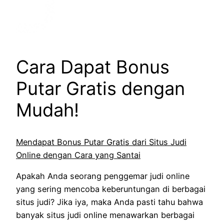
Cara Dapat Bonus
Putar Gratis dengan
Mudah!
Mendapat Bonus Putar Gratis dari Situs Judi
Online dengan Cara yang Santai
Apakah Anda seorang penggemar judi online
yang sering mencoba keberuntungan di berbagai
situs judi? Jika iya, maka Anda pasti tahu bahwa
banyak situs judi online menawarkan berbagai