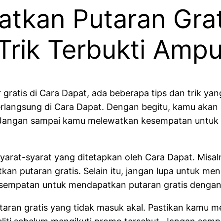
tkan Putaran Grat
Trik Terbukti Amp
ratis di Cara Dapat, ada beberapa tips dan trik ya
langsung di Cara Dapat. Dengan begitu, kamu akan
Jangan sampai kamu melewatkan kesempatan untuk m
 syarat-syarat yang ditetapkan oleh Cara Dapat. Mis
 putaran gratis. Selain itu, jangan lupa untuk men
esempatan untuk mendapatkan putaran gratis dengan
taran gratis yang tidak masuk akal. Pastikan kamu m