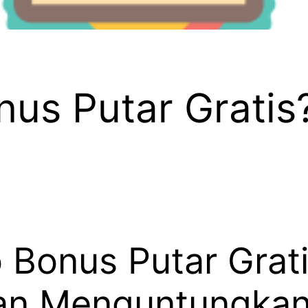
nus Putar Grati
Bonus Putar Grati
an Menguntungka