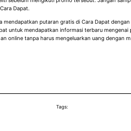
liti sebelum mengikuti promo tersebut. Jangan sam
Cara Dapat.
bisa mendapatkan putaran gratis di Cara Dapat den
Dapat untuk mendapatkan informasi terbaru mengenai
nan online tanpa harus mengeluarkan uang dengan m
Tags: