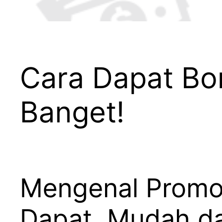
Cara Dapat Bo
Banget!
Mengenal Promo 
Dapat, Mudah d