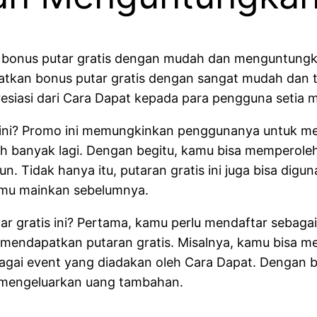
bonus putar gratis dengan mudah dan menguntungka
patkan bonus putar gratis dengan sangat mudah da
resiasi dari Cara Dapat kepada para pengguna setia 
 ini? Promo ini memungkinkan penggunanya untuk me
masih banyak lagi. Dengan begitu, kamu bisa memper
. Tidak hanya itu, putaran gratis ini juga bisa dig
amu mainkan sebelumnya.
gratis ini? Pertama, kamu perlu mendaftar sebagai 
 mendapatkan putaran gratis. Misalnya, kamu bisa 
bagai event yang diadakan oleh Cara Dapat. Dengan 
 mengeluarkan uang tambahan.