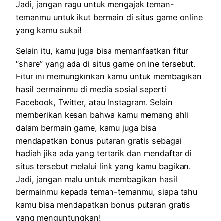
Jadi, jangan ragu untuk mengajak teman-
temanmu untuk ikut bermain di situs game online
yang kamu sukai!
Selain itu, kamu juga bisa memanfaatkan fitur
“share” yang ada di situs game online tersebut.
Fitur ini memungkinkan kamu untuk membagikan
hasil bermainmu di media sosial seperti
Facebook, Twitter, atau Instagram. Selain
memberikan kesan bahwa kamu memang ahli
dalam bermain game, kamu juga bisa
mendapatkan bonus putaran gratis sebagai
hadiah jika ada yang tertarik dan mendaftar di
situs tersebut melalui link yang kamu bagikan.
Jadi, jangan malu untuk membagikan hasil
bermainmu kepada teman-temanmu, siapa tahu
kamu bisa mendapatkan bonus putaran gratis
yang menguntungkan!