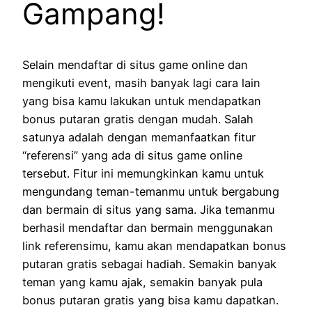
Gampang!
Selain mendaftar di situs game online dan
mengikuti event, masih banyak lagi cara lain
yang bisa kamu lakukan untuk mendapatkan
bonus putaran gratis dengan mudah. Salah
satunya adalah dengan memanfaatkan fitur
“referensi” yang ada di situs game online
tersebut. Fitur ini memungkinkan kamu untuk
mengundang teman-temanmu untuk bergabung
dan bermain di situs yang sama. Jika temanmu
berhasil mendaftar dan bermain menggunakan
link referensimu, kamu akan mendapatkan bonus
putaran gratis sebagai hadiah. Semakin banyak
teman yang kamu ajak, semakin banyak pula
bonus putaran gratis yang bisa kamu dapatkan.