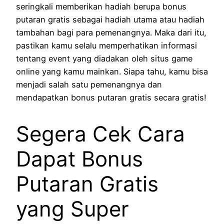
seringkali memberikan hadiah berupa bonus
putaran gratis sebagai hadiah utama atau hadiah
tambahan bagi para pemenangnya. Maka dari itu,
pastikan kamu selalu memperhatikan informasi
tentang event yang diadakan oleh situs game
online yang kamu mainkan. Siapa tahu, kamu bisa
menjadi salah satu pemenangnya dan
mendapatkan bonus putaran gratis secara gratis!
Segera Cek Cara
Dapat Bonus
Putaran Gratis
yang Super