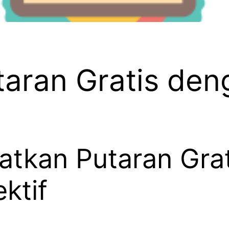
taran Gratis de
tkan Putaran Grati
ktif