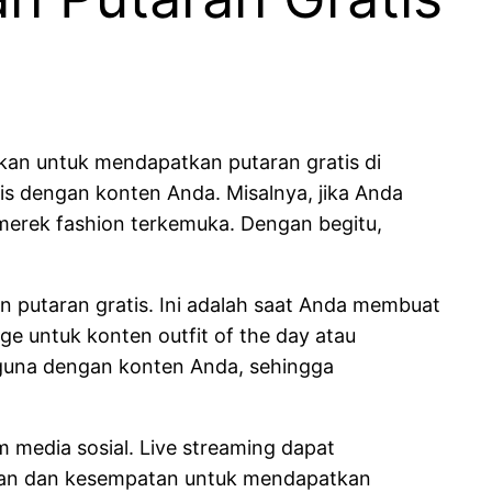
kan untuk mendapatkan putaran gratis di
nis dengan konten Anda. Misalnya, jika Anda
 merek fashion terkemuka. Dengan begitu,
 putaran gratis. Ini adalah saat Anda membuat
ge untuk konten outfit of the day atau
ngguna dengan konten Anda, sehingga
m media sosial. Live streaming dapat
atan dan kesempatan untuk mendapatkan