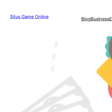
Skip
to
Situs Game Online
Blog
Business
E
content