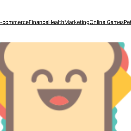
-commerce
Finance
Health
Marketing
Online Games
Pe