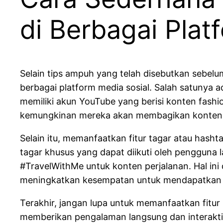
di Berbagai Plat
Selain tips ampuh yang telah disebutkan sebel
berbagai platform media sosial. Salah satunya 
memiliki akun YouTube yang berisi konten fashi
kemungkinan mereka akan membagikan konten An
Selain itu, memanfaatkan fitur tagar atau has
tagar khusus yang dapat diikuti oleh pengguna l
#TravelWithMe untuk konten perjalanan. Hal in
meningkatkan kesempatan untuk mendapatkan p
Terakhir, jangan lupa untuk memanfaatkan fitur 
memberikan pengalaman langsung dan interakti