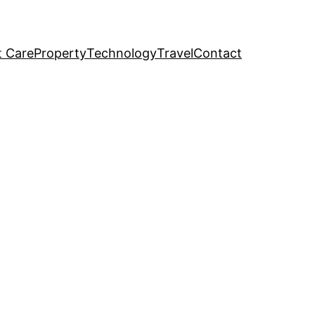
t Care
Property
Technology
Travel
Contact