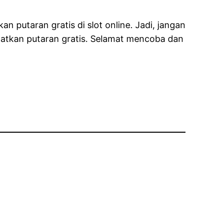
 putaran gratis di slot online. Jadi, jangan
atkan putaran gratis. Selamat mencoba dan