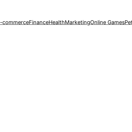
-commerce
Finance
Health
Marketing
Online Games
Pe