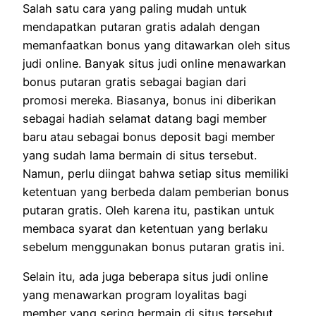
Salah satu cara yang paling mudah untuk
mendapatkan putaran gratis adalah dengan
memanfaatkan bonus yang ditawarkan oleh situs
judi online. Banyak situs judi online menawarkan
bonus putaran gratis sebagai bagian dari
promosi mereka. Biasanya, bonus ini diberikan
sebagai hadiah selamat datang bagi member
baru atau sebagai bonus deposit bagi member
yang sudah lama bermain di situs tersebut.
Namun, perlu diingat bahwa setiap situs memiliki
ketentuan yang berbeda dalam pemberian bonus
putaran gratis. Oleh karena itu, pastikan untuk
membaca syarat dan ketentuan yang berlaku
sebelum menggunakan bonus putaran gratis ini.
Selain itu, ada juga beberapa situs judi online
yang menawarkan program loyalitas bagi
member yang sering bermain di situs tersebut.