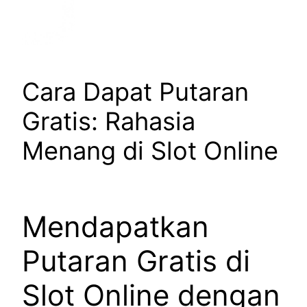
Cara Dapat Putaran
Gratis: Rahasia
Menang di Slot Online
Mendapatkan
Putaran Gratis di
Slot Online dengan