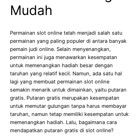
Mudah
Permainan slot online telah menjadi salah satu
permainan yang paling populer di antara banyak
pemain judi online. Selain menyenangkan,
permainan ini juga menawarkan kesempatan
untuk memenangkan hadiah besar dengan
taruhan yang relatif kecil. Namun, ada satu hal
lagi yang membuat permainan slot online
semakin menarik untuk dimainkan, yaitu putaran
gratis. Putaran gratis merupakan kesempatan
untuk memutar gulungan tanpa harus membayar
taruhan, namun tetap memiliki kesempatan untuk
memenangkan hadiah. Lalu, bagaimana cara
mendapatkan putaran gratis di slot online?