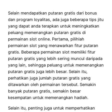
Selain mendapatkan putaran gratis dari bonus
dan program loyalitas, ada juga beberapa tips jitu
yang dapat anda terapkan untuk meningkatkan
peluang memenangkan putaran gratis di
permainan slot online. Pertama, pilihlah
permainan slot yang menawarkan fitur putaran
gratis. Beberapa permainan slot memiliki fitur
putaran gratis yang lebih sering muncul daripada
yang lain, sehingga peluang untuk memenangkan
putaran gratis juga lebih besar. Selain itu,
perhatikan juga jumlah putaran gratis yang
ditawarkan oleh permainan tersebut. Semakin
banyak putaran gratis, semakin besar
kesempatan untuk memenangkan hadiah.
Selain itu, penting juga untuk memperhatikan