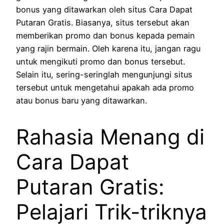
bonus yang ditawarkan oleh situs Cara Dapat
Putaran Gratis. Biasanya, situs tersebut akan
memberikan promo dan bonus kepada pemain
yang rajin bermain. Oleh karena itu, jangan ragu
untuk mengikuti promo dan bonus tersebut.
Selain itu, sering-seringlah mengunjungi situs
tersebut untuk mengetahui apakah ada promo
atau bonus baru yang ditawarkan.
Rahasia Menang di
Cara Dapat
Putaran Gratis:
Pelajari Trik-triknya