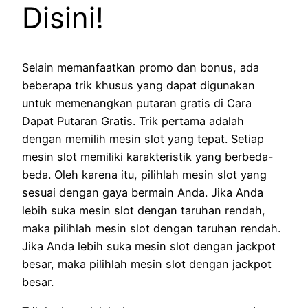
Disini!
Selain memanfaatkan promo dan bonus, ada
beberapa trik khusus yang dapat digunakan
untuk memenangkan putaran gratis di Cara
Dapat Putaran Gratis. Trik pertama adalah
dengan memilih mesin slot yang tepat. Setiap
mesin slot memiliki karakteristik yang berbeda-
beda. Oleh karena itu, pilihlah mesin slot yang
sesuai dengan gaya bermain Anda. Jika Anda
lebih suka mesin slot dengan taruhan rendah,
maka pilihlah mesin slot dengan taruhan rendah.
Jika Anda lebih suka mesin slot dengan jackpot
besar, maka pilihlah mesin slot dengan jackpot
besar.