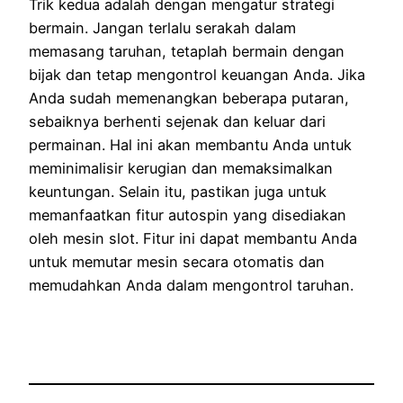
Trik kedua adalah dengan mengatur strategi
bermain. Jangan terlalu serakah dalam
memasang taruhan, tetaplah bermain dengan
bijak dan tetap mengontrol keuangan Anda. Jika
Anda sudah memenangkan beberapa putaran,
sebaiknya berhenti sejenak dan keluar dari
permainan. Hal ini akan membantu Anda untuk
meminimalisir kerugian dan memaksimalkan
keuntungan. Selain itu, pastikan juga untuk
memanfaatkan fitur autospin yang disediakan
oleh mesin slot. Fitur ini dapat membantu Anda
untuk memutar mesin secara otomatis dan
memudahkan Anda dalam mengontrol taruhan.