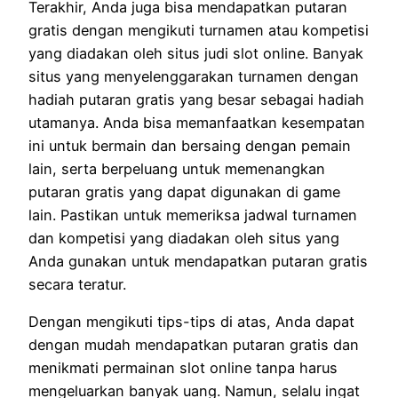
Terakhir, Anda juga bisa mendapatkan putaran
gratis dengan mengikuti turnamen atau kompetisi
yang diadakan oleh situs judi slot online. Banyak
situs yang menyelenggarakan turnamen dengan
hadiah putaran gratis yang besar sebagai hadiah
utamanya. Anda bisa memanfaatkan kesempatan
ini untuk bermain dan bersaing dengan pemain
lain, serta berpeluang untuk memenangkan
putaran gratis yang dapat digunakan di game
lain. Pastikan untuk memeriksa jadwal turnamen
dan kompetisi yang diadakan oleh situs yang
Anda gunakan untuk mendapatkan putaran gratis
secara teratur.
Dengan mengikuti tips-tips di atas, Anda dapat
dengan mudah mendapatkan putaran gratis dan
menikmati permainan slot online tanpa harus
mengeluarkan banyak uang. Namun, selalu ingat