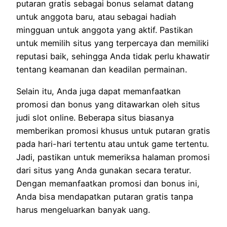
putaran gratis sebagai bonus selamat datang
untuk anggota baru, atau sebagai hadiah
mingguan untuk anggota yang aktif. Pastikan
untuk memilih situs yang terpercaya dan memiliki
reputasi baik, sehingga Anda tidak perlu khawatir
tentang keamanan dan keadilan permainan.
Selain itu, Anda juga dapat memanfaatkan
promosi dan bonus yang ditawarkan oleh situs
judi slot online. Beberapa situs biasanya
memberikan promosi khusus untuk putaran gratis
pada hari-hari tertentu atau untuk game tertentu.
Jadi, pastikan untuk memeriksa halaman promosi
dari situs yang Anda gunakan secara teratur.
Dengan memanfaatkan promosi dan bonus ini,
Anda bisa mendapatkan putaran gratis tanpa
harus mengeluarkan banyak uang.