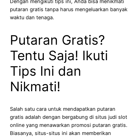
Dengan mengikuti tips ini, Anda bisa menikmati
putaran gratis tanpa harus mengeluarkan banyak
waktu dan tenaga.
Putaran Gratis?
Tentu Saja! Ikuti
Tips Ini dan
Nikmati!
Salah satu cara untuk mendapatkan putaran
gratis adalah dengan bergabung di situs judi slot
online yang menawarkan promosi putaran gratis.
Biasanya, situs-situs ini akan memberikan