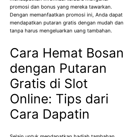
promosi dan bonus yang mereka tawarkan.
Dengan memanfaatkan promosi ini, Anda dapat
mendapatkan putaran gratis dengan mudah dan
tanpa harus mengeluarkan uang tambahan.
Cara Hemat Bosan
dengan Putaran
Gratis di Slot
Online: Tips dari
Cara Dapatin
Selain untuk mendapatkan hadiah tambahan,