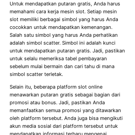
Untuk mendapatkan putaran gratis, Anda harus
memahami cara kerja mesin slot. Setiap mesin
slot memiliki berbagai simbol yang harus Anda
cocokkan untuk mendapatkan kemenangan.
Salah satu simbol yang harus Anda perhatikan
adalah simbol scatter. Simbol ini adalah kunci
untuk mendapatkan putaran gratis. Jadi, pastikan
untuk selalu memeriksa tabel pembayaran
sebelum mulai bermain dan cari tahu di mana
simbol scatter terletak.
Selain itu, beberapa platform slot online
menawarkan putaran gratis sebagai bagian dari
promosi atau bonus. Jadi, pastikan Anda
memanfaatkan semua promosi yang ditawarkan
oleh platform tersebut. Anda juga bisa mengikuti
akun media sosial dari platform tersebut untuk
mendapatkan informasi terbaru mengenai