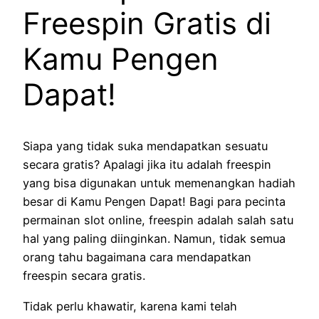
Freespin Gratis di
Kamu Pengen
Dapat!
Siapa yang tidak suka mendapatkan sesuatu
secara gratis? Apalagi jika itu adalah freespin
yang bisa digunakan untuk memenangkan hadiah
besar di Kamu Pengen Dapat! Bagi para pecinta
permainan slot online, freespin adalah salah satu
hal yang paling diinginkan. Namun, tidak semua
orang tahu bagaimana cara mendapatkan
freespin secara gratis.
Tidak perlu khawatir, karena kami telah