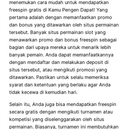
menemukan cara mudah untuk mendapatkan
freespin gratis di Kamu Pengen Dapat! Yang
pertama adalah dengan memanfaatkan promo
dan bonus yang ditawarkan oleh situs permainan
tersebut. Banyak situs permainan slot yang
menawarkan promo dan bonus freespin sebagai
bagian dari upaya mereka untuk menarik lebih
banyak pemain. Anda dapat memanfaatkannya
dengan mendaftar dan melakukan deposit di
situs tersebut, atau mengikuti promosi yang
ditawarkan. Pastikan untuk selalu memeriksa
syarat dan ketentuan yang berlaku agar Anda
tidak kecewa di kemudian hari.
Selain itu, Anda juga bisa mendapatkan freespin
secara gratis dengan mengikuti turnamen atau
kompetisi yang diselenggarakan oleh situs
permainan. Biasanya, turnamen ini membutuhkan