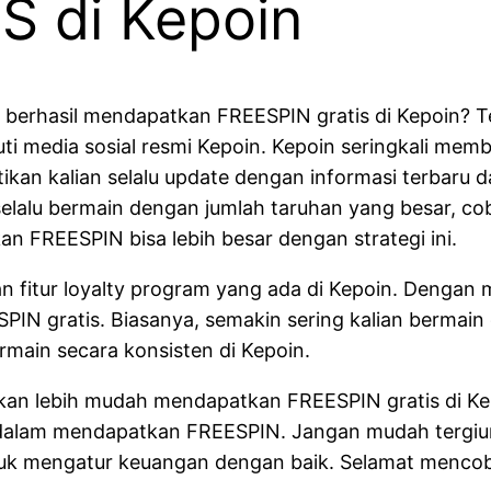
S di Kepoin
berhasil mendapatkan FREESPIN gratis di Kepoin? Ten
uti media sosial resmi Kepoin. Kepoin seringkali mem
an kalian selalu update dengan informasi terbaru da
selalu bermain dengan jumlah taruhan yang besar, c
n FREESPIN bisa lebih besar dengan strategi ini.
kan fitur loyalty program yang ada di Kepoin. Denga
PIN gratis. Biasanya, semakin sering kalian bermai
ermain secara konsisten di Kepoin.
n akan lebih mudah mendapatkan FREESPIN gratis di K
an dalam mendapatkan FREESPIN. Jangan mudah tergi
ntuk mengatur keuangan dengan baik. Selamat menc