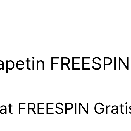
petin FREESPIN 
t FREESPIN Gratis 