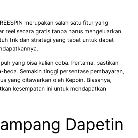
REESPIN merupakan salah satu fitur yang
r reel secara gratis tanpa harus mengeluarkan
 trik dan strategi yang tepat untuk dapat
endapatkannya.
mpuh yang bisa kalian coba. Pertama, pastikan
da-beda. Semakin tinggi persentase pembayaran,
 yang ditawarkan oleh Kepoin. Biasanya,
tkan kesempatan ini untuk mendapatkan
 Gampang Dapetin