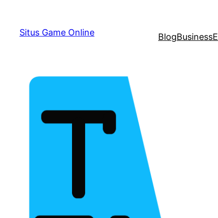
Skip
to
Situs Game Online
Blog
Business
E
content