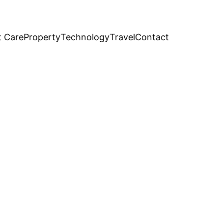
t Care
Property
Technology
Travel
Contact