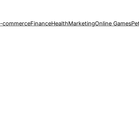
-commerce
Finance
Health
Marketing
Online Games
Pe