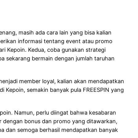
ang, masih ada cara lain yang bisa kalian
berikan informasi tentang event atau promo
ri Kepoin. Kedua, coba gunakan strategi
oba sekarang bermain dengan jumlah taruhan
n menjadi member loyal, kalian akan mendapatkan
n di Kepoin, semakin banyak pula FREESPIN yang
epoin. Namun, perlu diingat bahwa kesabaran
ur dengan bonus dan promo yang ditawarkan,
oba dan semoga berhasil mendapatkan banyak