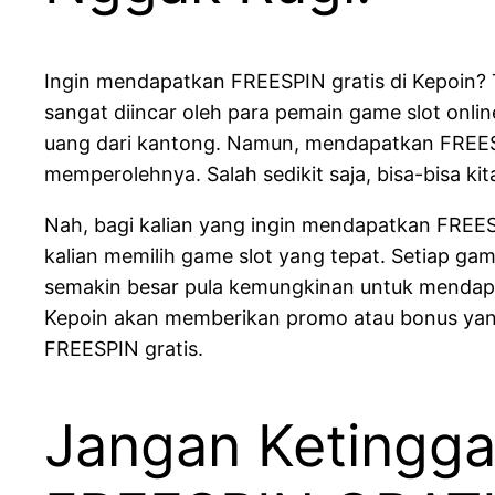
Ingin mendapatkan FREESPIN gratis di Kepoin? 
sangat diincar oleh para pemain game slot onl
uang dari kantong. Namun, mendapatkan FREESP
memperolehnya. Salah sedikit saja, bisa-bisa
Nah, bagi kalian yang ingin mendapatkan FREESPI
kalian memilih game slot yang tepat. Setiap g
semakin besar pula kemungkinan untuk mendap
Kepoin akan memberikan promo atau bonus yan
FREESPIN gratis.
Jangan Ketingga