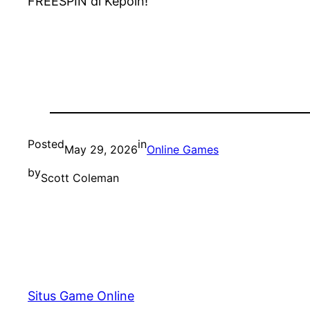
FREESPIN di Kepoin!
Posted
in
May 29, 2026
Online Games
by
Scott Coleman
Situs Game Online