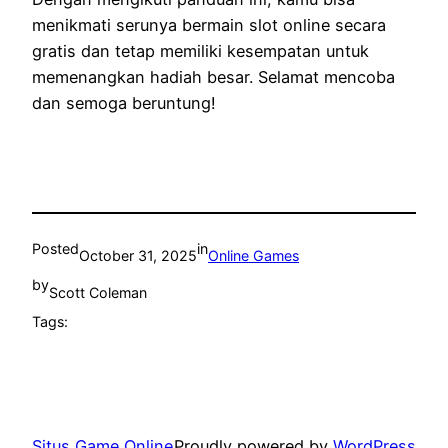
menikmati serunya bermain slot online secara
gratis dan tetap memiliki kesempatan untuk
memenangkan hadiah besar. Selamat mencoba
dan semoga beruntung!
Posted
in
October 31, 2025
Online Games
by
Scott Coleman
Tags:
Situs Game Online
Proudly powered by
WordPress