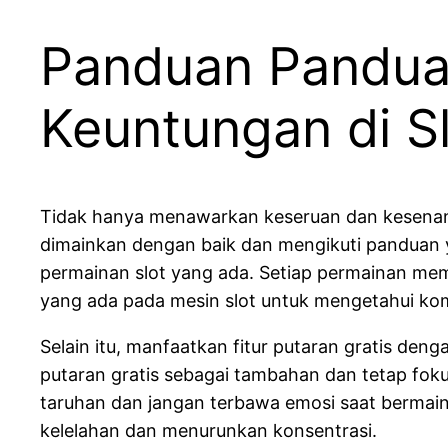
Panduan Pandua
Keuntungan di Sl
Tidak hanya menawarkan keseruan dan kesenang
dimainkan dengan baik dan mengikuti panduan yan
permainan slot yang ada. Setiap permainan mem
yang ada pada mesin slot untuk mengetahui k
Selain itu, manfaatkan fitur putaran gratis de
putaran gratis sebagai tambahan dan tetap fo
taruhan dan jangan terbawa emosi saat bermain. 
kelelahan dan menurunkan konsentrasi.