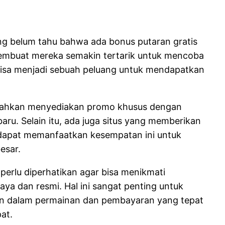
g belum tahu bahwa ada bonus putaran gratis
n membuat mereka semakin tertarik untuk mencoba
 bisa menjadi sebuah peluang untuk mendapatkan
ine bahkan menyediakan promo khusus dengan
u. Selain itu, ada juga situs yang memberikan
 dapat memanfaatkan kesempatan ini untuk
esar.
erlu diperhatikan agar bisa menikmati
aya dan resmi. Hal ini sangat penting untuk
lan dalam permainan dan pembayaran yang tepat
at.