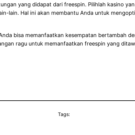
ungan yang didapat dari freespin. Pilihlah kasino 
 lain-lain. Hal ini akan membantu Anda untuk mengop
at, Anda bisa memanfaatkan kesempatan bertambah d
angan ragu untuk memanfaatkan freespin yang ditaw
Tags: