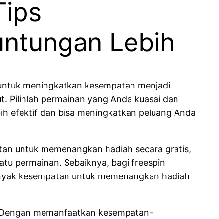
Tips
ntungan Lebih
n untuk meningkatkan kesempatan menjadi
t. Pilihlah permainan yang Anda kuasai dan
ih efektif dan bisa meningkatkan peluang Anda
tan untuk memenangkan hadiah secara gratis,
tu permainan. Sebaiknya, bagi freespin
 banyak kesempatan untuk memenangkan hadiah
no. Dengan memanfaatkan kesempatan-