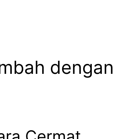
ambah dengan
ara Cermat