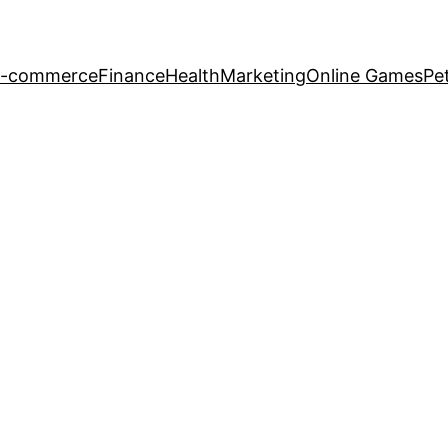
-commerce
Finance
Health
Marketing
Online Games
Pe