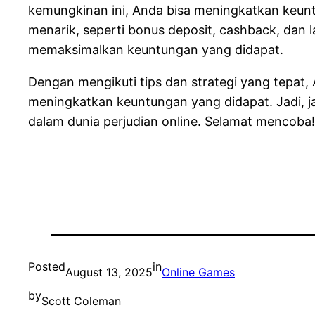
kemungkinan ini, Anda bisa meningkatkan keunt
menarik, seperti bonus deposit, cashback, dan
memaksimalkan keuntungan yang didapat.
Dengan mengikuti tips dan strategi yang tep
meningkatkan keuntungan yang didapat. Jadi, j
dalam dunia perjudian online. Selamat mencoba!
Posted
in
August 13, 2025
Online Games
by
Scott Coleman