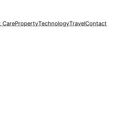
t Care
Property
Technology
Travel
Contact