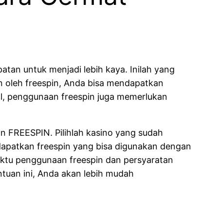
atan untuk menjadi lebih kaya. Inilah yang
 oleh freespin, Anda bisa mendapatkan
l, penggunaan freespin juga memerlukan
n FREESPIN. Pilihlah kasino yang sudah
dapatkan freespin yang bisa digunakan dengan
waktu penggunaan freespin dan persyaratan
tuan ini, Anda akan lebih mudah