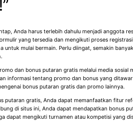
!”
ap, Anda harus terlebih dahulu menjadi anggota resmi
rmulir yang tersedia dan mengikuti proses registras
 untuk mulai bermain. Perlu diingat, semakin banyak
.
promo dan bonus putaran gratis melalui media sosial 
alan informasi tentang promo dan bonus yang ditawa
engenai bonus putaran gratis dan promo lainnya.
 putaran gratis, Anda dapat memanfaatkan fitur ref
ung di situs ini, Anda dapat mendapatkan bonus put
 juga dapat mengikuti turnamen atau kompetisi yang