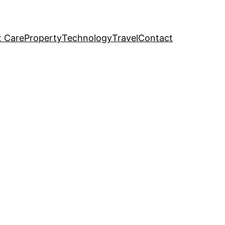
t Care
Property
Technology
Travel
Contact