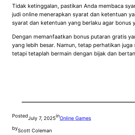
Tidak ketinggalan, pastikan Anda membaca syar
judi online menerapkan syarat dan ketentuan y
syarat dan ketentuan yang berlaku agar bonus 
Dengan memanfaatkan bonus putaran gratis ya
yang lebih besar. Namun, tetap perhatikan jug
tetapi tetaplah bermain dengan bijak dan bert
Posted
in
July 7, 2025
Online Games
by
Scott Coleman