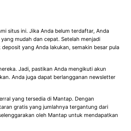
 situs ini. Jika Anda belum terdaftar, Anda
i yang mudah dan cepat. Setelah menjadi
 deposit yang Anda lakukan, semakin besar pula
mereka. Jadi, pastikan Anda mengikuti akun
rkan. Anda juga dapat berlangganan newsletter
erral yang tersedia di Mantap. Dengan
aran gratis yang jumlahnya tergantung dari
 diselenggarakan oleh Mantap untuk mendapatkan