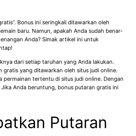
atis”. Bonus ini seringkali ditawarkan oleh
 pemain baru. Namun, apakah Anda sudah benar-
angan Anda? Simak artikel ini untuk
ntap!
nya dari setiap taruhan yang Anda lakukan.
tis yang ditawarkan oleh situs judi online.
 permainan tertentu di situs judi online. Dengan
ika Anda beruntung, bonus putaran gratis ini
patkan Putaran