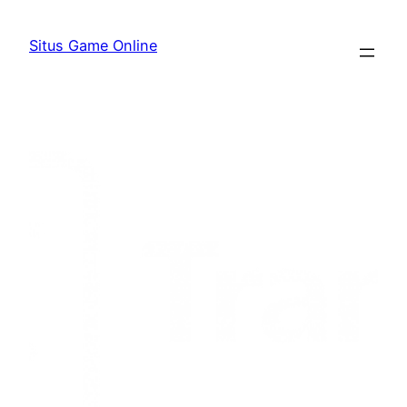
Skip
to
Situs Game Online
content