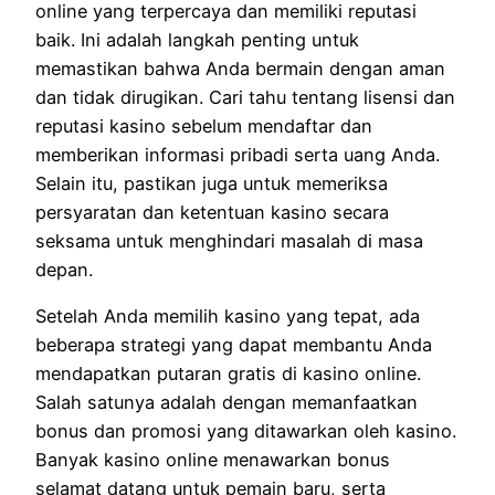
online yang terpercaya dan memiliki reputasi
baik. Ini adalah langkah penting untuk
memastikan bahwa Anda bermain dengan aman
dan tidak dirugikan. Cari tahu tentang lisensi dan
reputasi kasino sebelum mendaftar dan
memberikan informasi pribadi serta uang Anda.
Selain itu, pastikan juga untuk memeriksa
persyaratan dan ketentuan kasino secara
seksama untuk menghindari masalah di masa
depan.
Setelah Anda memilih kasino yang tepat, ada
beberapa strategi yang dapat membantu Anda
mendapatkan putaran gratis di kasino online.
Salah satunya adalah dengan memanfaatkan
bonus dan promosi yang ditawarkan oleh kasino.
Banyak kasino online menawarkan bonus
selamat datang untuk pemain baru, serta