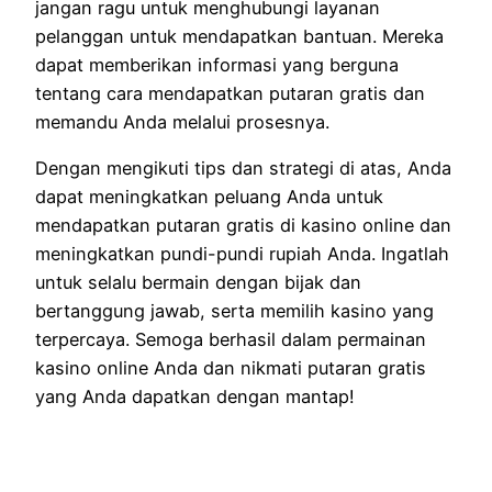
jangan ragu untuk menghubungi layanan
pelanggan untuk mendapatkan bantuan. Mereka
dapat memberikan informasi yang berguna
tentang cara mendapatkan putaran gratis dan
memandu Anda melalui prosesnya.
Dengan mengikuti tips dan strategi di atas, Anda
dapat meningkatkan peluang Anda untuk
mendapatkan putaran gratis di kasino online dan
meningkatkan pundi-pundi rupiah Anda. Ingatlah
untuk selalu bermain dengan bijak dan
bertanggung jawab, serta memilih kasino yang
terpercaya. Semoga berhasil dalam permainan
kasino online Anda dan nikmati putaran gratis
yang Anda dapatkan dengan mantap!