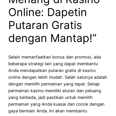
Online: Dapetin
Putaran Gratis
dengan Mantap!”
Selain memanfaatkan bonus dan promosi, ada
beberapa strategi lain yang dapat membantu
Anda mendapatkan putaran gratis di kasino
online dengan lebih mudah. Salah satunya adalah
dengan memilih permainan yang tepat. Setiap
permainan kasino memiliki aturan dan peluang
yang berbeda, jadi pastikan untuk memilih
permainan yang Anda kuasai dan cocok dengan
gaya bermain Anda. Ini akan membantu