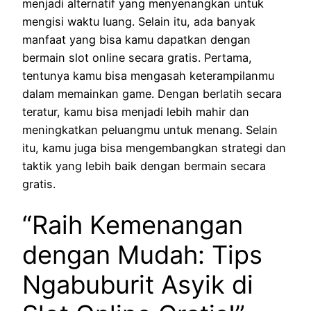
menjadi alternatif yang menyenangkan untuk
mengisi waktu luang. Selain itu, ada banyak
manfaat yang bisa kamu dapatkan dengan
bermain slot online secara gratis. Pertama,
tentunya kamu bisa mengasah keterampilanmu
dalam memainkan game. Dengan berlatih secara
teratur, kamu bisa menjadi lebih mahir dan
meningkatkan peluangmu untuk menang. Selain
itu, kamu juga bisa mengembangkan strategi dan
taktik yang lebih baik dengan bermain secara
gratis.
“Raih Kemenangan
dengan Mudah: Tips
Ngabuburit Asyik di