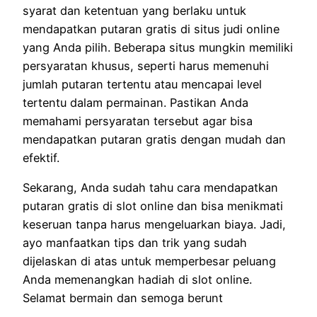
syarat dan ketentuan yang berlaku untuk
mendapatkan putaran gratis di situs judi online
yang Anda pilih. Beberapa situs mungkin memiliki
persyaratan khusus, seperti harus memenuhi
jumlah putaran tertentu atau mencapai level
tertentu dalam permainan. Pastikan Anda
memahami persyaratan tersebut agar bisa
mendapatkan putaran gratis dengan mudah dan
efektif.
Sekarang, Anda sudah tahu cara mendapatkan
putaran gratis di slot online dan bisa menikmati
keseruan tanpa harus mengeluarkan biaya. Jadi,
ayo manfaatkan tips dan trik yang sudah
dijelaskan di atas untuk memperbesar peluang
Anda memenangkan hadiah di slot online.
Selamat bermain dan semoga berunt