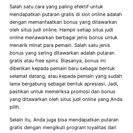
Salah satu cara yang paling efektif untuk
mendapatkan putaran gratis di slot online adalah
dengan memanfaatkan bonus yang ditawarkan
oleh situs judi online. Hampir setiap situs judi
online menawarkan berbagai jenis bonus untuk
menarik minat para pemain. Salah satu jenis
bonus yang sering ditawarkan adalah putaran
gratis atau free spins. Biasanya, bonus ini
diberikan kepada pemain baru sebagai bentuk
selamat datang, atau kepada pemain yang sudah
lama bergabung sebagai bentuk apresiasi. Jadi,
pastikan untuk memeriksa promosi dan bonus
yang ditawarkan oleh situs judi online yang Anda
pilih.
Selain itu, Anda juga bisa mendapatkan putaran
gratis dengan mengikuti program loyalitas dari