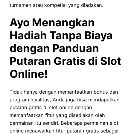
turnamen atau kompetisi yang diadakan.
Ayo Menangkan
Hadiah Tanpa Biaya
dengan Panduan
Putaran Gratis di Slot
Online!
Tidak hanya dengan memanfaatkan bonus dan
program loyalitas, Anda juga bisa mendapatkan
putaran gratis di slot online dengan
memanfaatkan fitur yang disediakan oleh
permainan itu sendiri. Beberapa permainan slot
online menawarkan fitur putaran gratis sebagai