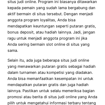
situs judi online. Program ini biasanya ditawarkan
kepada pemain yang sudah lama bergabung dan
aktif bermain di situs tersebut. Dengan menjadi
anggota program loyalitas, Anda bisa
mendapatkan keuntungan seperti putaran gratis,
bonus deposit, atau hadiah lainnya. Jadi, jangan
ragu untuk menjadi anggota program ini jika
Anda sering bermain slot online di situs yang
sama.
Selain itu, ada juga beberapa situs judi online
yang menawarkan putaran gratis sebagai hadiah
dalam turnamen atau kompetisi yang diadakan.
Anda bisa memanfaatkan kesempatan ini untuk
mendapatkan putaran gratis dan juga hadiah
lainnya. Pastikan untuk selalu memeriksa bagian
promosi atau berita di situs judi online yang Anda
pilih untuk mengetahui informasi terbaru tentang