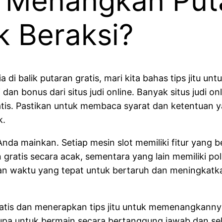
k Menangkan Puta
k Beraksi?
di balik putaran gratis, mari kita bahas tips jitu un
n bonus dari situs judi online. Banyak situs judi 
is. Pastikan untuk membaca syarat dan ketentuan y
k.
 Anda mainkan. Setiap mesin slot memiliki fitur yan
 gratis secara acak, sementara yang lain memiliki p
an waktu yang tepat untuk bertaruh dan meningkat
atis dan menerapkan tips jitu untuk memenangkanny
lupa untuk bermain secara bertanggung jawab dan se