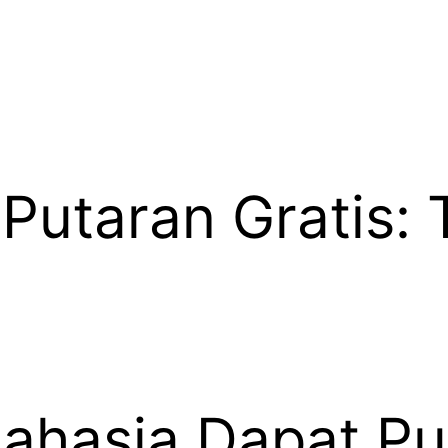
Putaran Gratis: T
hasia Dapat Put