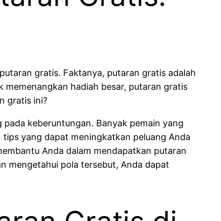
taran gratis. Faktanya, putaran gratis adalah
tuk memenangkan hadiah besar, putaran gratis
gratis ini?
ung pada keberuntungan. Banyak pemain yang
an tips yang dapat meningkatkan peluang Anda
at membantu Anda dalam mendapatkan putaran
gan mengetahui pola tersebut, Anda dapat