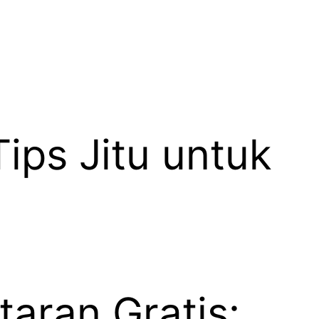
ips Jitu untuk
aran Gratis: