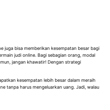
line juga bisa memberikan kesempatan besar bagi
main judi online. Bagi sebagian orang, modal
amun, jangan khawatir! Dengan strategi
dapatkan kesempatan lebih besar dalam meraih
ine tanpa harus mengeluarkan uang. Jadi, walau