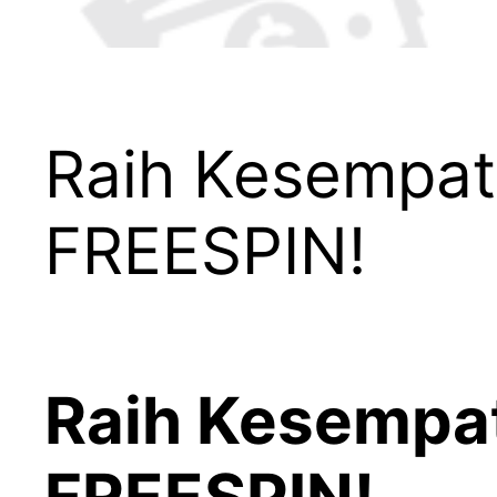
Raih Kesempat
FREESPIN!
Raih Kesempat