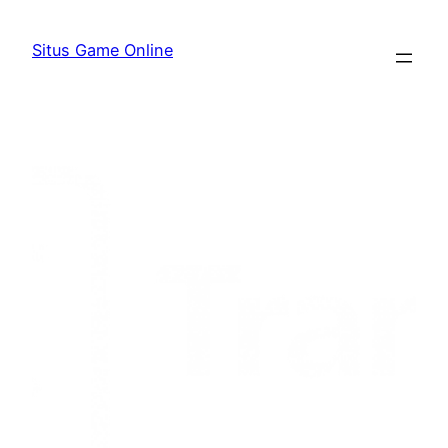
Skip
to
Situs Game Online
content