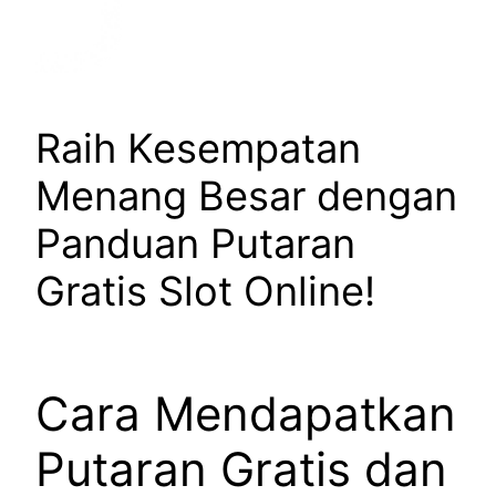
Raih Kesempatan
Menang Besar dengan
Panduan Putaran
Gratis Slot Online!
Cara Mendapatkan
Putaran Gratis dan