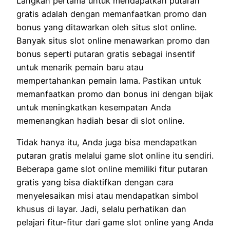
Langkah pertama untuk mendapatkan putaran
gratis adalah dengan memanfaatkan promo dan
bonus yang ditawarkan oleh situs slot online.
Banyak situs slot online menawarkan promo dan
bonus seperti putaran gratis sebagai insentif
untuk menarik pemain baru atau
mempertahankan pemain lama. Pastikan untuk
memanfaatkan promo dan bonus ini dengan bijak
untuk meningkatkan kesempatan Anda
memenangkan hadiah besar di slot online.
Tidak hanya itu, Anda juga bisa mendapatkan
putaran gratis melalui game slot online itu sendiri.
Beberapa game slot online memiliki fitur putaran
gratis yang bisa diaktifkan dengan cara
menyelesaikan misi atau mendapatkan simbol
khusus di layar. Jadi, selalu perhatikan dan
pelajari fitur-fitur dari game slot online yang Anda