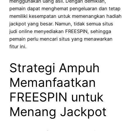
menggunakan uang asli. Dengan demikian,
pemain dapat menghemat pengeluaran dan tetap
memiliki kesempatan untuk memenangkan hadiah
jackpot yang besar. Namun, tidak semua situs
judi online menyediakan FREESPIN, sehingga
pemain perlu mencari situs yang menawarkan
fitur ini.
Strategi Ampuh
Memanfaatkan
FREESPIN untuk
Menang Jackpot