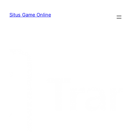
Skip
to
Situs Game Online
content