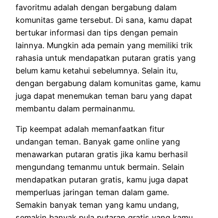
favoritmu adalah dengan bergabung dalam
komunitas game tersebut. Di sana, kamu dapat
bertukar informasi dan tips dengan pemain
lainnya. Mungkin ada pemain yang memiliki trik
rahasia untuk mendapatkan putaran gratis yang
belum kamu ketahui sebelumnya. Selain itu,
dengan bergabung dalam komunitas game, kamu
juga dapat menemukan teman baru yang dapat
membantu dalam permainanmu.
Tip keempat adalah memanfaatkan fitur
undangan teman. Banyak game online yang
menawarkan putaran gratis jika kamu berhasil
mengundang temanmu untuk bermain. Selain
mendapatkan putaran gratis, kamu juga dapat
memperluas jaringan teman dalam game.
Semakin banyak teman yang kamu undang,
semakin banyak pula putaran gratis yang kamu