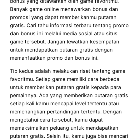
bonus yang ditawarkan oleh game favoritmu.
Banyak game online menawarkan bonus dan
promosi yang dapat memberikanmu putaran
gratis. Cari tahu informasi terbaru tentang promo
dan bonus ini melalui media sosial atau situs
game tersebut. Jangan lewatkan kesempatan
untuk mendapatkan putaran gratis dengan
memanfaatkan promo dan bonus ini.
Tip kedua adalah melakukan riset tentang game
favoritmu. Setiap game memiliki cara berbeda
untuk memberikan putaran gratis kepada para
pemainnya. Ada yang memberikan putaran gratis
setiap kali kamu mencapai level tertentu atau
memenangkan pertandingan tertentu. Dengan
mengetahui cara tersebut, kamu dapat
memaksimalkan peluang untuk mendapatkan
putaran gratis. Selain itu, kamu juga bisa mencari