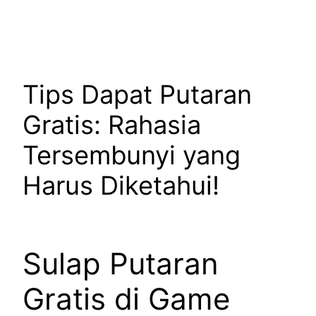
Tips Dapat Putaran
Gratis: Rahasia
Tersembunyi yang
Harus Diketahui!
Sulap Putaran
Gratis di Game