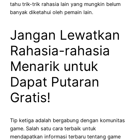
tahu trik-trik rahasia lain yang mungkin belum
banyak diketahui oleh pemain lain.
Jangan Lewatkan
Rahasia-rahasia
Menarik untuk
Dapat Putaran
Gratis!
Tip ketiga adalah bergabung dengan komunitas
game. Salah satu cara terbaik untuk
mendapatkan informasi terbaru tentang game