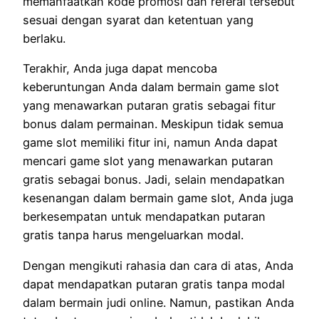
memanfaatkan kode promosi dan referal tersebut
sesuai dengan syarat dan ketentuan yang
berlaku.
Terakhir, Anda juga dapat mencoba
keberuntungan Anda dalam bermain game slot
yang menawarkan putaran gratis sebagai fitur
bonus dalam permainan. Meskipun tidak semua
game slot memiliki fitur ini, namun Anda dapat
mencari game slot yang menawarkan putaran
gratis sebagai bonus. Jadi, selain mendapatkan
kesenangan dalam bermain game slot, Anda juga
berkesempatan untuk mendapatkan putaran
gratis tanpa harus mengeluarkan modal.
Dengan mengikuti rahasia dan cara di atas, Anda
dapat mendapatkan putaran gratis tanpa modal
dalam bermain judi online. Namun, pastikan Anda