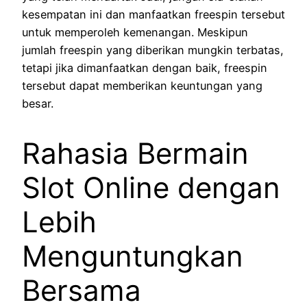
kesempatan ini dan manfaatkan freespin tersebut
untuk memperoleh kemenangan. Meskipun
jumlah freespin yang diberikan mungkin terbatas,
tetapi jika dimanfaatkan dengan baik, freespin
tersebut dapat memberikan keuntungan yang
besar.
Rahasia Bermain
Slot Online dengan
Lebih
Menguntungkan
Bersama