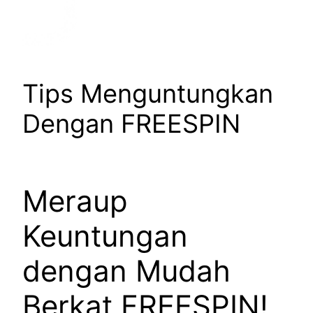
Tips Menguntungkan
Dengan FREESPIN
Meraup
Keuntungan
dengan Mudah
Berkat FREESPIN!