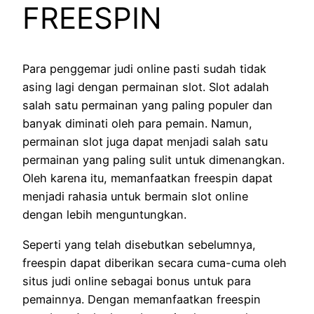
FREESPIN
Para penggemar judi online pasti sudah tidak
asing lagi dengan permainan slot. Slot adalah
salah satu permainan yang paling populer dan
banyak diminati oleh para pemain. Namun,
permainan slot juga dapat menjadi salah satu
permainan yang paling sulit untuk dimenangkan.
Oleh karena itu, memanfaatkan freespin dapat
menjadi rahasia untuk bermain slot online
dengan lebih menguntungkan.
Seperti yang telah disebutkan sebelumnya,
freespin dapat diberikan secara cuma-cuma oleh
situs judi online sebagai bonus untuk para
pemainnya. Dengan memanfaatkan freespin